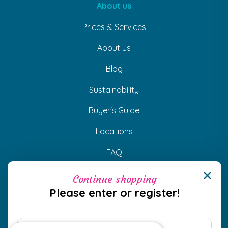
About us
Prices & Services
About us
Blog
Sustainability
Buyer's Guide
Locations
FAQ
Continue shopping
Contact
Please enter or register!
H-1089 Budapest, Bíró Lajos u. 64.
info@dsfresh.hu