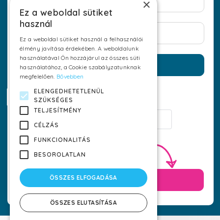
×
+36 70 6238716
Ez a weboldal sütiket
használ
Follow us
Ez a weboldal sütiket használ a felhasználói
élmény javítása érdekében. A weboldalunk
használatával Ön hozzájárul az összes süti
Enter
használatához, a Cookie szabályzatunknak
megfelelően.
Bővebben
ELENGEDHETETLENÜL
Forgot password
SZÜKSÉGES
TELJESÍTMÉNY
Sign in with Google
Terms & Conditions
GDPR
CÉLZÁS
FUNKCIONALITÁS
Not registered yet?
Register
now!
BESOROLATLAN
Developed by:
ÖSSZES ELFOGADÁSA
Register
© DS Fresh - All rights reserved
ÖSSZES ELUTASÍTÁSA