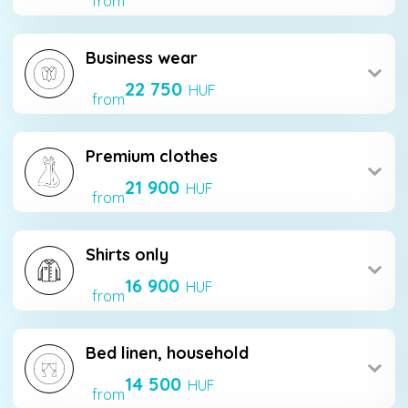
from
Business wear
22 750
HUF
from
Premium clothes
21 900
HUF
from
Shirts only
16 900
HUF
from
Bed linen, household
14 500
HUF
from