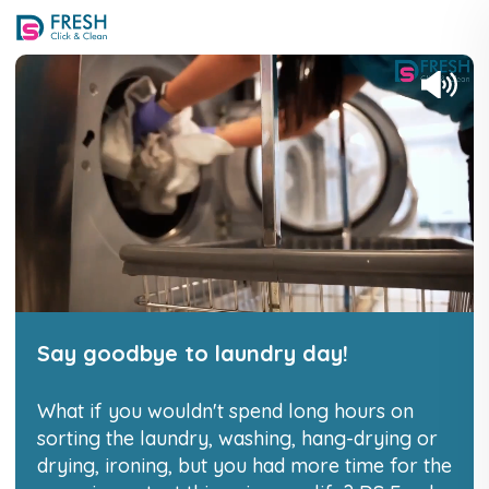
Business
Rental
Franchise
portal
textile
HU
EN
Say goodbye to laundry day!
What if you wouldn't spend long hours on
sorting the laundry, washing, hang-drying or
drying, ironing, but you had more time for the