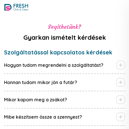
Business
Franchise
Bértextil
portál
HU
EN
Segíthetünk?
Gyarkan ismételt kérdések
Szolgáltatással kapcsolatos kérdések
Hogyan tudom megrendelni a szolgáltatást?
Honnan tudom mikor jön a futár?
Mikor kapom meg a zsákot?
Mibe készítsem össze a szennyest?