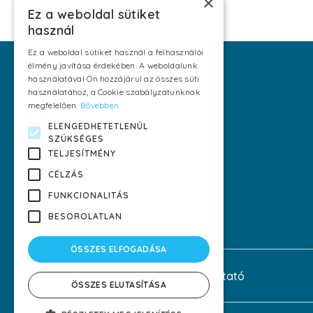
×
Ez a weboldal sütiket
használ
Ez a weboldal sütiket használ a felhasználói
élmény javítása érdekében. A weboldalunk
használatával Ön hozzájárul az összes süti
használatához, a Cookie szabályzatunknak
megfelelően.
Bővebben
Magyarország első digitalizált,
ELENGEDHETETLENÜL
háztól házig mosodai
SZÜKSÉGES
TELJESÍTMÉNY
szolgáltatása, AquaTouch
technológiával.
CÉLZÁS
FUNKCIONALITÁS
Kövess minket!
BESOROLATLAN
ÖSSZES ELFOGADÁSA
ÁSZF
Adatkezelési tájékoztató
ÖSSZES ELUTASÍTÁSA