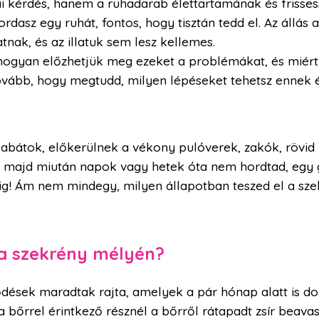
ikai kérdés, hanem a ruhadarab élettartamának és fris
dasz egy ruhát, fontos, hogy tisztán tedd el. Az állás
tnak, és az illatuk sem lesz kellemes.
ogyan előzhetjük meg ezeket a problémákat, és miért é
ovább, hogy megtudd, milyen lépéseket tehetsz ennek 
i kabátok, előkerülnek a vékony pulóverek, zakók, rövid 
n, majd miután napok vagy hetek óta nem hordtad, egy 
élig! Ám nem mindegy, milyen állapotban teszed el a sze
l a szekrény mélyén?
dések maradtak rajta, amelyek a pár hónap alatt is dol
, a bőrrel érintkező résznél a bőrről rátapadt zsír beav