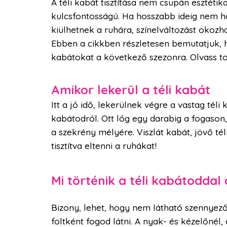
A téli kabát tisztítása nem csupán esztét
kulcsfontosságú. Ha hosszabb ideig nem hor
kiülhetnek a ruhára, színelváltozást okozha
Ebben a cikkben részletesen bemutatjuk, h
kabátokat a következő szezonra. Olvass t
Amikor lekerül a téli kabát
Itt a jó idő, lekerülnek végre a vastag tél
kabátodról. Ott lóg egy darabig a fogaso
a szekrény mélyére. Viszlát kabát, jövő t
tisztítva eltenni a ruhákat!
Mi történik a téli kabátodda
Bizony, lehet, hogy nem látható szennyező
foltként fogod látni. A nyak- és kézelőnél