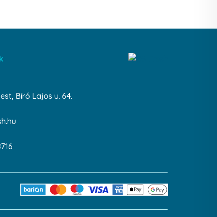
k
st, Bíró Lajos u. 64.
sh.hu
8716