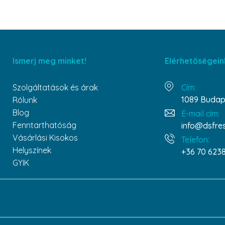
Ismerj meg minket!
Elérhetőségein
Szolgáltatások és árak
Cím:
1089 Budape
Rólunk
Blog
E-mail cím:
Fenntarthatóság
info@dsfre
Vásárlási Kisokos
Telefon:
Helyszínek
+36 70 623
GYIK