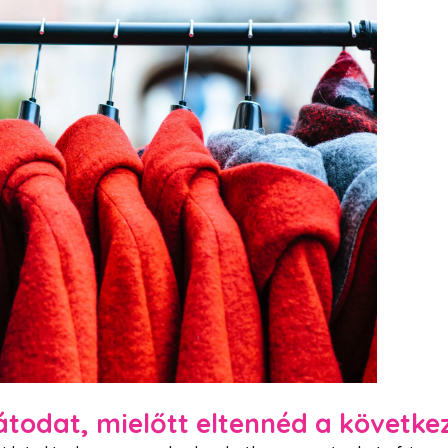
átodat, mielőtt eltennéd a követk