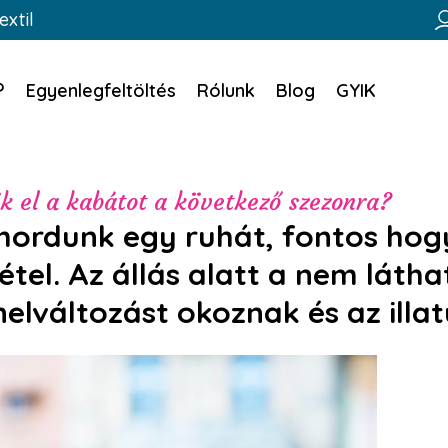
extil
?
Egyenlegfeltöltés
Rólunk
Blog
GYIK
ük el a kabátot a következő szezonra?
ordunk egy ruhát, fontos hogy 
vétel. Az állás alatt a nem lát
nelváltozást okoznak és az illat