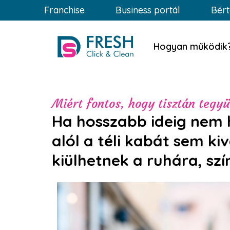
Franchise
Business portál
Bért
Hogyan működik
Miért fontos, hogy tisztán tegy
Ha hosszabb ideig nem h
alól a téli kabát sem ki
kiülhetnek a ruhára, szí