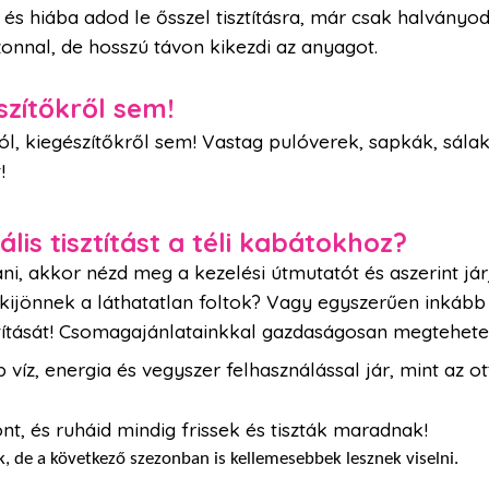
 és hiába adod le ősszel tisztításra, már csak halványo
onnal, de hosszú távon kikezdi az anyagot.
szítőkről sem!
ól, kiegészítőkről sem! Vastag pulóverek, sapkák, sála
!
lis tisztítást a téli kabátokhoz?
tani, akkor nézd meg a kezelési útmutatót és aszerint j
 kijönnek a láthatatlan foltok? Vagy egyszerűen inkább
ztítását! Csomagajánlatainkkal gazdaságosan megteheted
b víz, energia és vegyszer felhasználással jár, mint az o
nt, és ruháid mindig frissek és tiszták maradnak!
k, de a következő szezonban is kellemesebbek lesznek viselni.