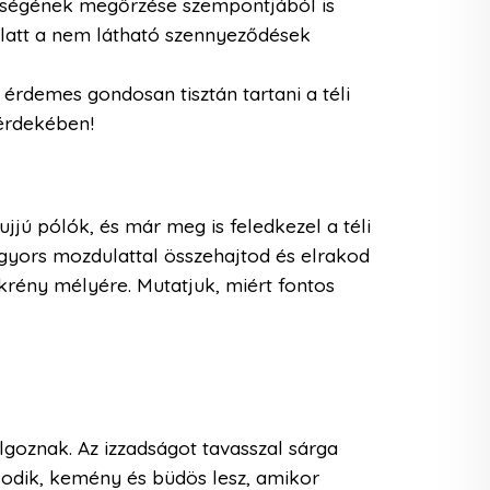
sességének megőrzése szempontjából is
 alatt a nem látható szennyeződések
rdemes gondosan tisztán tartani a téli
érdekében!
ujjú pólók, és már meg is feledkezel a téli
gyors mozdulattal összehajtod és elrakod
krény mélyére. Mutatjuk, miért fontos
goznak. Az izzadságot tavasszal sárga
asodik, kemény és büdös lesz, amikor