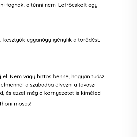
dni fognak, eltűnni nem. Lefröcskölt egy
k, kesztyűk ugyanúgy igénylik a törődést,
árj el. Nem vagy biztos benne, hogyan tudsz
 elmennél a szabadba élvezni a tavaszi
, és ezzel még a környezetet is kíméled.
tthoni mosás!