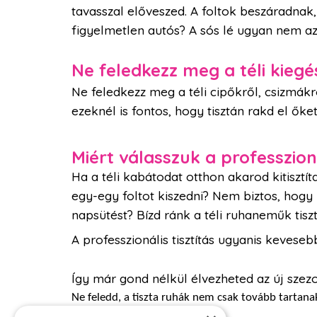
tavasszal előveszed. A foltok beszáradnak,
figyelmetlen autós? A sós lé ugyan nem az
Ne feledkezz meg a téli kiegé
Ne feledkezz meg a téli cipőkről, csizmákr
ezeknél is fontos, hogy tisztán rakd el őket
Miért válasszuk a professzioná
Ha a téli kabátodat otthon akarod kitisztí
egy-egy foltot kiszedni? Nem biztos, hogy
napsütést? Bízd ránk a téli ruhaneműk tis
A professzionális tisztítás ugyanis keveseb
Így már gond nélkül élvezheted az új szezo
Ne feledd, a tiszta ruhák nem csak tovább tartana